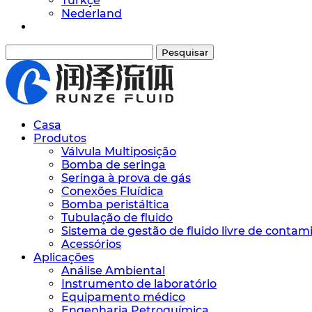
Türkçe
Nederland
Pesquisar
Casa
Produtos
Válvula Multiposição
Bomba de seringa
Seringa à prova de gás
Conexões Fluídica
Bomba peristáltica
Tubulação de fluido
Sistema de gestão de fluido livre de conta
Acessórios
Aplicações
Análise Ambiental
Instrumento de laboratório
Equipamento médico
Engenharia Petroquímica