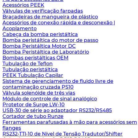
Acessórios PEEK
Válvulas de verificação farpadas
Braçadeiras de mangueira de plástico
Acessórios de conexão rápida e desconexão |
Acoplamento
Cabeça da bomba peristáltica
Bomba peristáltica do motor de passo
Bomba Peristáltica Motor DC
Bomba Peristáltica de Laboratório
Bombas peristálticas OEM
Tubulação de Teflon
Tubulação peristáltica
PEEK Tubulação Capilar
Sistema de gerenciamento de fluido livre de
contaminação cruzada PS10
Válvula solenóide de três vias
Módulo de controle de sinal analógico
Protetor de Surge LW-10
USB-30 de série ao adaptador RS232/RS485
Cortador de tubo Runze
Ferramentas parafusadas à mão para acessórios sem
flanges
RS232-TTl-10 de Nível de Tensão Tradutor/Shifter