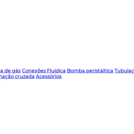
va de gás
Conexões Fluídica
Bomba peristáltica
Tubula
inação cruzada
Acessórios