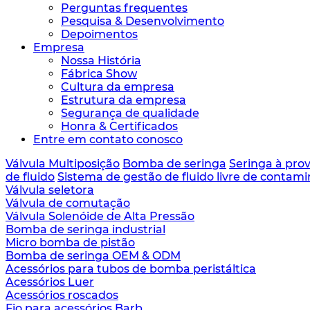
Perguntas frequentes
Pesquisa & Desenvolvimento
Depoimentos
Empresa
Nossa História
Fábrica Show
Cultura da empresa
Estrutura da empresa
Segurança de qualidade
Honra & Certificados
Entre em contato conosco
Válvula Multiposição
Bomba de seringa
Seringa à pro
de fluido
Sistema de gestão de fluido livre de contam
Válvula seletora
Válvula de comutação
Válvula Solenóide de Alta Pressão
Bomba de seringa industrial
Micro bomba de pistão
Bomba de seringa OEM & ODM
Acessórios para tubos de bomba peristáltica
Acessórios Luer
Acessórios roscados
Fio para acessórios Barb