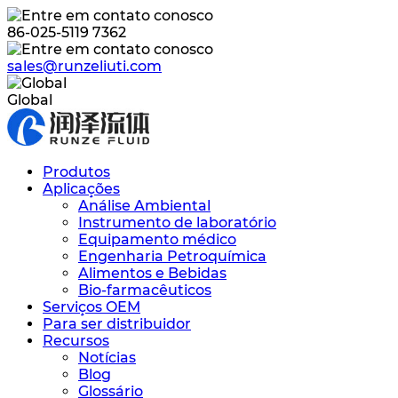
86-025-5119 7362
sales@runzeliuti.com
Global
Produtos
Aplicações
Análise Ambiental
Instrumento de laboratório
Equipamento médico
Engenharia Petroquímica
Alimentos e Bebidas
Bio-farmacêuticos
Serviços OEM
Para ser distribuidor
Recursos
Notícias
Blog
Glossário