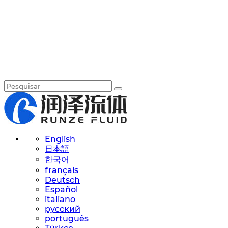
English
日本語
한국어
français
Deutsch
Español
italiano
русский
português