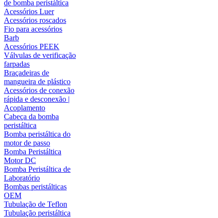
de bomba peristáltica
Acessórios Luer
Acessórios roscados
Fio para acessórios
Barb
Acessórios PEEK
Válvulas de verificação
farpadas
Braçadeiras de
mangueira de plástico
Acessórios de conexão
rápida e desconexão |
Acoplamento
Cabeça da bomba
peristáltica
Bomba peristáltica do
motor de passo
Bomba Peristáltica
Motor DC
Bomba Peristáltica de
Laboratório
Bombas peristálticas
OEM
Tubulação de Teflon
Tubulação peristáltica