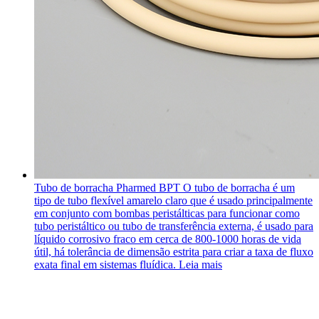
Tubo de borracha Pharmed BPT
O tubo de borracha é um
tipo de tubo flexível amarelo claro que é usado principalmente
em conjunto com bombas peristálticas para funcionar como
tubo peristáltico ou tubo de transferência externa, é usado para
líquido corrosivo fraco em cerca de 800-1000 horas de vida
útil, há tolerância de dimensão estrita para criar a taxa de fluxo
exata final em sistemas fluídica.
Leia mais