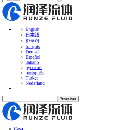
English
日本語
한국어
français
Deutsch
Español
italiano
русский
português
Türkçe
Nederland
Pesquisar
Casa