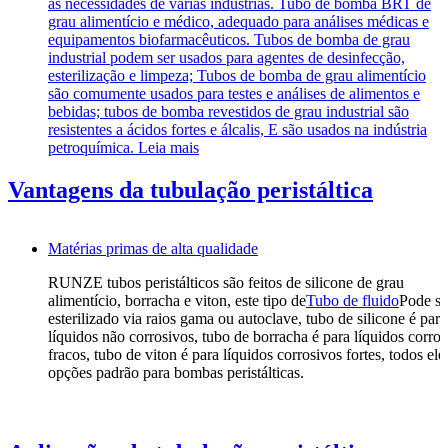
às necessidades de várias indústrias. Tubo de bomba BRT de
grau alimentício e médico, adequado para análises médicas e
equipamentos biofarmacêuticos. Tubos de bomba de grau
industrial podem ser usados para agentes de desinfecção,
esterilização e limpeza; Tubos de bomba de grau alimentício
são comumente usados para testes e análises de alimentos e
bebidas; tubos de bomba revestidos de grau industrial são
resistentes a ácidos fortes e álcalis, E são usados na indústria
petroquímica.
Leia mais
Vantagens da tubulação peristáltica
Matérias primas de alta qualidade
RUNZE tubos peristálticos são feitos de silicone de grau
alimentício, borracha e viton, este tipo de
Tubo de fluido
Pode se
esterilizado via raios gama ou autoclave, tubo de silicone é para
líquidos não corrosivos, tubo de borracha é para líquidos corros
fracos, tubo de viton é para líquidos corrosivos fortes, todos ele
opções padrão para bombas peristálticas.