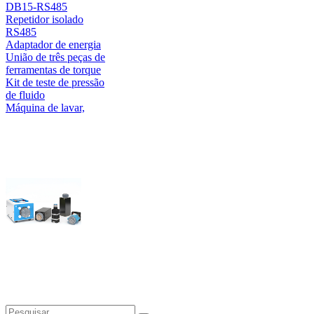
DB15-RS485
Repetidor isolado
RS485
Adaptador de energia
União de três peças de
ferramentas de torque
Kit de teste de pressão
de fluido
Máquina de lavar,