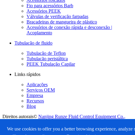
Acessórios roscados
Fio para acessórios Barb
Acessórios PEEK
Válvulas de verificação farpadas
Braçadeiras de mangueira de plástico
Acessórios de conexão rápida e desconexão |
Acoplamento
Tubulação de fluido
Tubulação de Teflon
Tubulação peristáltica
PEEK Tubulação Capilar
Links rápidos
Aplicações
Serviços OEM
Empresa
Recursos
Blog
Direitos autorais©
Nanjing Runze Fluid Control Equipment Co.,
LTD.
Todos os direitos reservados.
Sitemap
|
Política de Privacidade
We use cookies to offer you a better browsing experience, analyze s