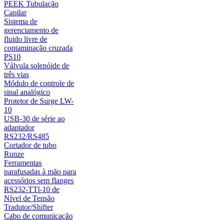
PEEK Tubulação
Capilar
Sistema de
gerenciamento de
fluido livre de
contaminação cruzada
PS10
Válvula solenóide de
três vias
Módulo de controle de
sinal analógico
Protetor de Surge LW-
10
USB-30 de série ao
adaptador
RS232/RS485
Cortador de tubo
Runze
Ferramentas
parafusadas à mão para
acessórios sem flanges
RS232-TTl-10 de
Nível de Tensão
Tradutor/Shifter
Cabo de comunicação