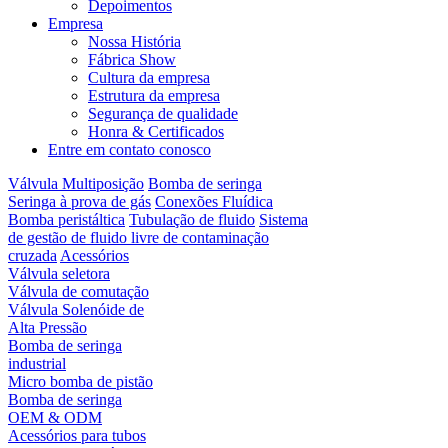
Depoimentos
Empresa
Nossa História
Fábrica Show
Cultura da empresa
Estrutura da empresa
Segurança de qualidade
Honra & Certificados
Entre em contato conosco
Válvula Multiposição
Bomba de seringa
Seringa à prova de gás
Conexões Fluídica
Bomba peristáltica
Tubulação de fluido
Sistema
de gestão de fluido livre de contaminação
cruzada
Acessórios
Válvula seletora
Válvula de comutação
Válvula Solenóide de
Alta Pressão
Bomba de seringa
industrial
Micro bomba de pistão
Bomba de seringa
OEM & ODM
Acessórios para tubos